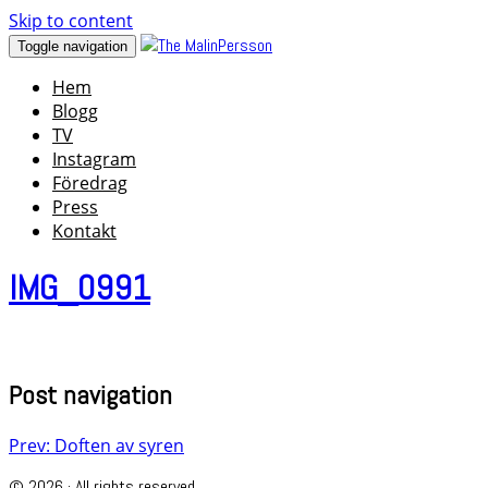
Skip to content
Toggle navigation
Hem
Blogg
TV
Instagram
Föredrag
Press
Kontakt
IMG_0991
Post navigation
Prev: Doften av syren
© 2026 · All rights reserved