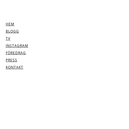
Skip
to
Toggle navigation
content
HEM
BLOGG
TV
INSTAGRAM
FÖREDRAG
PRESS
KONTAKT