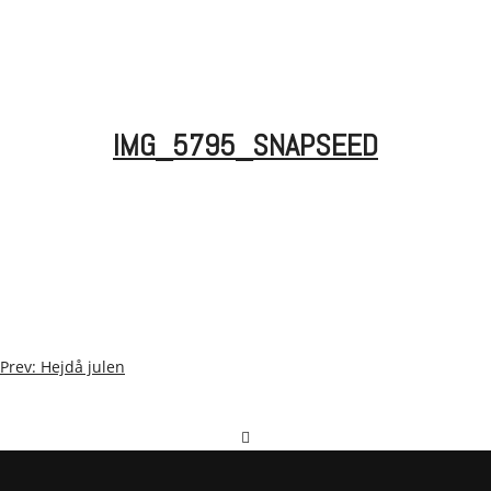
IMG_5795_SNAPSEED
POST
Prev: Hejdå julen
NAVIGATION