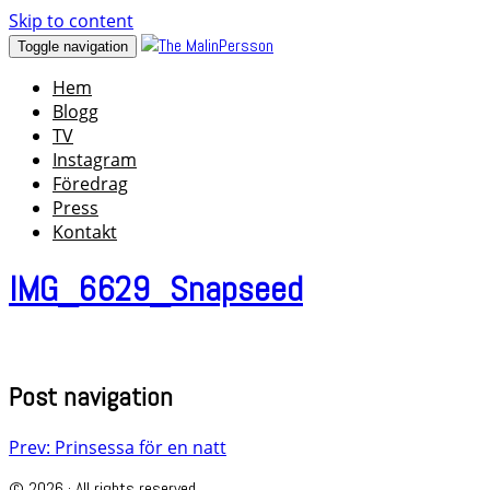
Skip to content
Toggle navigation
Hem
Blogg
TV
Instagram
Föredrag
Press
Kontakt
IMG_6629_Snapseed
Post navigation
Prev: Prinsessa för en natt
© 2026 · All rights reserved