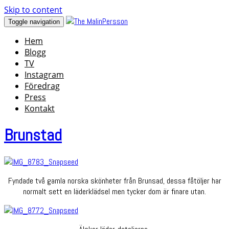
Skip to content
Toggle navigation
Hem
Blogg
TV
Instagram
Föredrag
Press
Kontakt
Brunstad
Fyndade två gamla norska skönheter från Brunsad, dessa fåtöljer har
normalt sett en läderklädsel men tycker dom är finare utan.