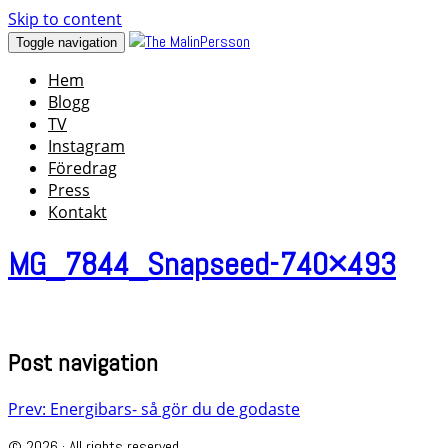
Skip to content
Toggle navigation
Hem
Blogg
TV
Instagram
Föredrag
Press
Kontakt
MG_7844_Snapseed-740×493
Post navigation
Prev: Energibars- så gör du de godaste
© 2026 · All rights reserved