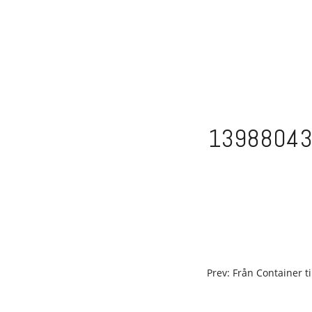
Skip
to
content
1398804
POST
Prev: Från Container ti
NAVIGATION