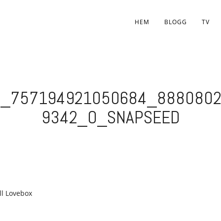
HEM
BLOGG
TV
3_757194921050684_8880802
9342_O_SNAPSEED
ll Lovebox