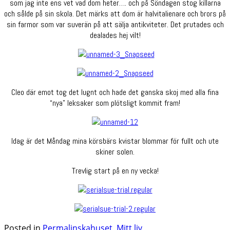
som jag inte ens vet vad dom heter…. och på Söndagen stog killarna
och sålde på sin skola. Det märks att dom är halvitalienare och brors på
sin farmor som var suverän på att sälja antikviteter. Det prutades och
dealades hej vilt!
Cleo där emot tog det lugnt och hade det ganska skoj med alla fina
“nya” leksaker som plötsligt kommit fram!
Idag är det Måndag mina körsbärs kvistar blommar för fullt och ute
skiner solen.
Trevlig start på en ny vecka!
Posted in
Permalinskahuset
,
Mitt liv