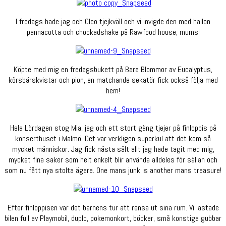
I fredags hade jag och Cleo tjejkväll och vi invigde den med hallon
pannacotta och chockadshake på Rawfood house, mums!
Köpte med mig en fredagsbukett på Bara Blommor av Eucalyptus,
körsbärskvistar och pion, en matchande sekatör fick också följa med
hem!
Hela Lördagen stog Mia, jag och ett stort gäng tjejer på finloppis på
konserthuset i Malmö. Det var verkligen superkul att det kom så
mycket människor. Jag fick nästa sålt allt jag hade tagit med mig,
mycket fina saker som helt enkelt blir använda alldeles för sällan och
som nu fått nya stolta ägare. One mans junk is another mans treasure!
Efter finloppisen var det barnens tur att rensa ut sina rum. Vi lastade
bilen full av Playmobil, duplo, pokemonkort, böcker, små konstiga gubbar