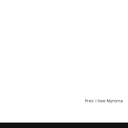
Skip
to
content
POST
Prev: I love Myrorna
NAVIGATION