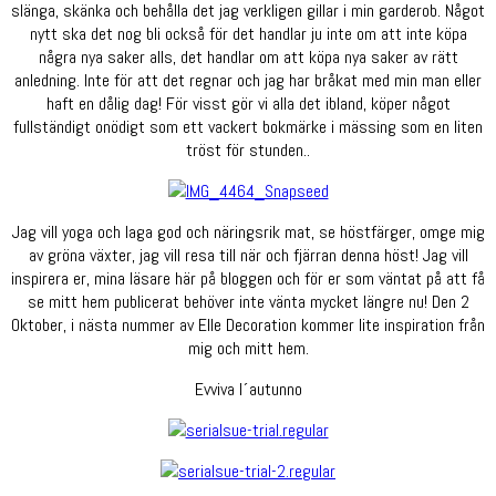
slänga, skänka och behålla det jag verkligen gillar i min garderob. Något
nytt ska det nog bli också för det handlar ju inte om att inte köpa
några nya saker alls, det handlar om att köpa nya saker av rätt
anledning. Inte för att det regnar och jag har bråkat med min man eller
haft en dålig dag! För visst gör vi alla det ibland, köper något
fullständigt onödigt som ett vackert bokmärke i mässing som en liten
tröst för stunden..
Jag vill yoga och laga god och näringsrik mat, se höstfärger, omge mig
av gröna växter, jag vill resa till när och fjärran denna höst! Jag vill
inspirera er, mina läsare här på bloggen och för er som väntat på att få
se mitt hem publicerat behöver inte vänta mycket längre nu! Den 2
Oktober, i nästa nummer av Elle Decoration kommer lite inspiration från
mig och mitt hem.
Evviva l´autunno