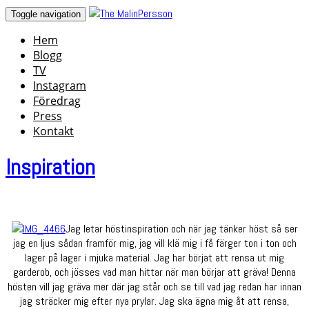
Skip
Toggle navigation
to
Hem
content
Blogg
TV
Instagram
Föredrag
Press
Kontakt
Inspiration
Jag letar höstinspiration och när jag tänker höst så ser
jag en ljus sådan framför mig, jag vill klä mig i få färger ton i ton och
lager på lager i mjuka material. Jag har börjat att rensa ut mig
garderob, och jösses vad man hittar när man börjar att gräva! Denna
hösten vill jag gräva mer där jag står och se till vad jag redan har innan
jag sträcker mig efter nya prylar. Jag ska ägna mig åt att rensa,