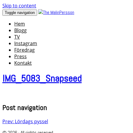
Skip to content
Toggle navigation
Hem
Blogg
TV
Instagram
Föredrag
Press
Kontakt
IMG_5083_Snapseed
Post navigation
Prev: Lördags pyssel
© 2026 · All rights reserved