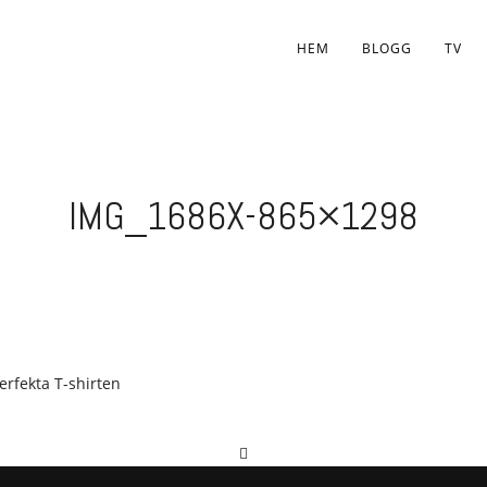
HEM
BLOGG
TV
IMG_1686X-865×1298
rfekta T-shirten