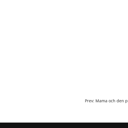
Skip
to
content
POST
Prev: Mama och den pe
NAVIGATION