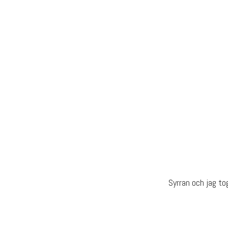
Skip
to
content
Syrran och jag to