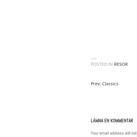
POSTED IN
RESOR
POST
Prev: Classics
NAVIGATION
LÄMNA EN KOMMENTAR
Your email address will not