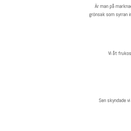
Är man på marknad
grönsak som syrran int
Vi åt fruko
Sen skyndade vi