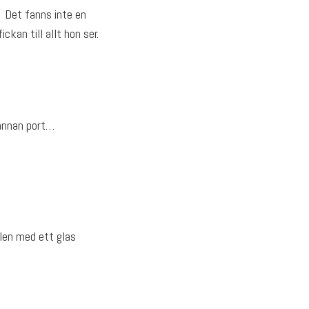
 Det fanns inte en
ckan till allt hon ser.
 annan port…
len med ett glas