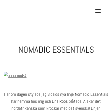
Skip
to
T
content
o
g
g
l
e
NOMADIC ESSENTIALS
n
a
v
i
g
a
t
i
Här om dagen stylade jag Sidsids nya linje Nomadic Essentials
o
här hemma hos mig och
Lina Roos
plåtade. Älskar det
n
nordafrikanska som krockar med det svenska! Linjen