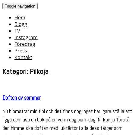
Skip
Toggle navigation
to
Hem
content
Blogg
TV
Instagram
Föredrag
Press
Kontakt
Kategori: Pilkoja
Doften av sommar
Nu blomstrar min tipi och det finns nog inget härligare ställe att
ligga och läsa en bok på en varm dag som idag. Ni kan ju förstå
den himmelska doften med luktärtor i alla dess färger som