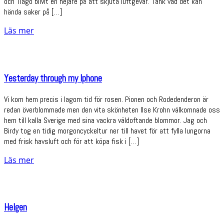
och Tiago blivit en hejare på att skjuta luftgevär. Tänk vad det kan
hända saker på […]
Läs mer
Yesterday through my Iphone
Vi kom hem precis i lagom tid för rosen. Pionen och Rodedenderon är
redan överblommade men den vita skönheten Ilse Krohn välkomnade oss
hem till kalla Sverige med sina vackra väldoftande blommor. Jag och
Birdy tog en tidig morgoncyckeltur ner till havet för att fylla lungorna
med frisk havsluft och för att köpa fisk i […]
Läs mer
Helgen