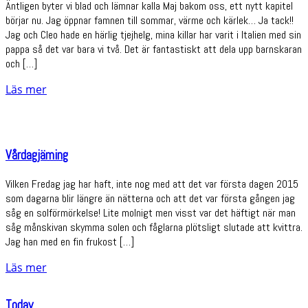
Äntligen byter vi blad och lämnar kalla Maj bakom oss, ett nytt kapitel
börjar nu. Jag öppnar famnen till sommar, värme och kärlek… Ja tack!!
Jag och Cleo hade en härlig tjejhelg, mina killar har varit i Italien med sin
pappa så det var bara vi två. Det är fantastiskt att dela upp barnskaran
och […]
Läs mer
Vårdagjäming
Vilken Fredag jag har haft, inte nog med att det var första dagen 2015
som dagarna blir längre än nätterna och att det var första gången jag
såg en solförmörkelse! Lite molnigt men visst var det häftigt när man
såg månskivan skymma solen och fåglarna plötsligt slutade att kvittra.
Jag han med en fin frukost […]
Läs mer
Today