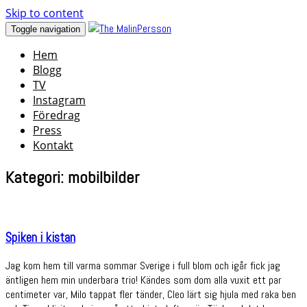
Skip to content
Toggle navigation
Hem
Blogg
TV
Instagram
Föredrag
Press
Kontakt
Kategori: mobilbilder
Spiken i kistan
Jag kom hem till varma sommar Sverige i full blom och igår fick jag
äntligen hem min underbara trio! Kändes som dom alla vuxit ett par
centimeter var, Milo tappat fler tänder, Cleo lärt sig hjula med raka ben