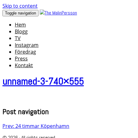
Skip to content
Toggle navigation
Hem
Blogg
TV
Instagram
Föredrag
Press
Kontakt
unnamed-3-740×555
Post navigation
Prev: 24 timmar Köpenhamn
© 2026 · All rights reserved