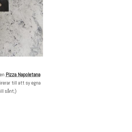
ken
Pizza Napoletana
irerar till att sy egna
ll sånt;)