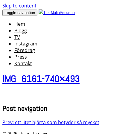
Skip to content
Toggle navigation
Hem
Blogg
TV
Instagram
Föredrag
Press
Kontakt
IMG_6161-740×493
Post navigation
Prev: ett litet hjärta som betyder så mycket
© 2026 · All rights reserved