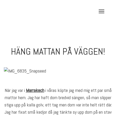
Skip
to
T
content
o
g
g
l
e
HÄNG MATTAN PÅ VÄGGEN!
n
a
v
i
g
a
t
När jag var i
Marrakech
i våras köpte jag med mig ett par små
i
mattor hem. Jag har haft dom bredvid sängen, så man slipper
o
stiga upp på kalla golv, ett tag men dom var inte helt rätt där.
n
Jag har fixat små kedjor då jag tänkte sy upp dom på en stav