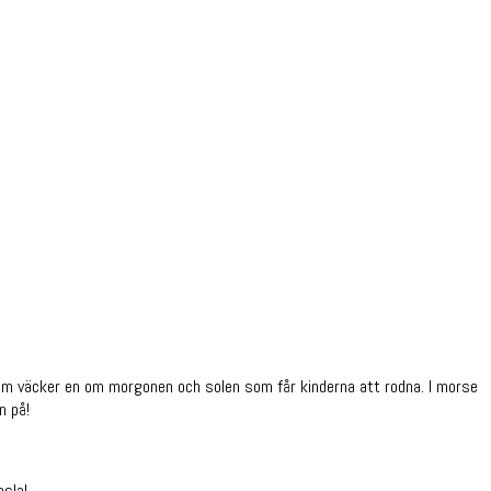
er som väcker en om morgonen och solen som får kinderna att rodna. I morse
n på!
nsla!