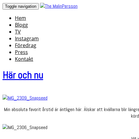
Skip
Toggle navigation
to
Hem
content
Blogg
TV
Instagram
Föredrag
Press
Kontakt
Här och nu
Min absoluta favorit årstid är äntligen här. Älskar att kvällarna blir lä
körd
Vill