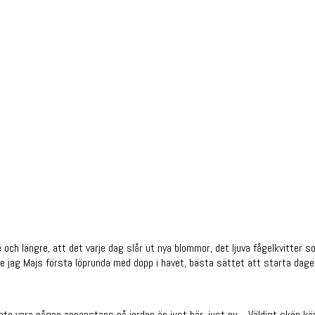
ngre och längre, att det varje dag slår ut nya blommor, det ljuva fågelkvitt
e jag Majs första löprunda med dopp i havet, bästa sättet att starta dage
 inte vara någon annanstans på jorden än just här, just nu… Väldigt skön kä