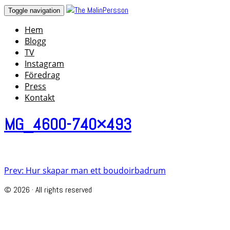
Skip
Toggle navigation
to
Hem
content
Blogg
TV
Instagram
Föredrag
Press
Kontakt
MG_4600-740×493
Post
Prev: Hur skapar man ett boudoirbadrum
navigation
© 2026 · All rights reserved