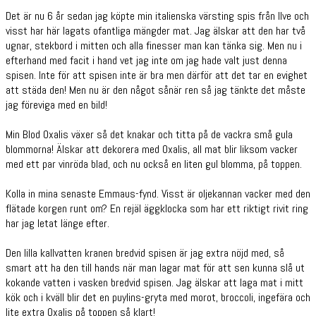
Det är nu 6 år sedan jag köpte min italienska värsting spis från Ilve och
visst har här lagats ofantliga mängder mat. Jag älskar att den har två
ugnar, stekbord i mitten och alla finesser man kan tänka sig. Men nu i
efterhand med facit i hand vet jag inte om jag hade valt just denna
spisen. Inte för att spisen inte är bra men därför att det tar en evighet
att städa den! Men nu är den något sånär ren så jag tänkte det måste
jag föreviga med en bild!
Min Blod Oxalis växer så det knakar och titta på de vackra små gula
blommorna! Älskar att dekorera med Oxalis, all mat blir liksom vacker
med ett par vinröda blad, och nu också en liten gul blomma, på toppen.
Kolla in mina senaste Emmaus-fynd. Visst är oljekannan vacker med den
flätade korgen runt om? En rejäl äggklocka som har ett riktigt rivit ring
har jag letat länge efter.
Den lilla kallvatten kranen bredvid spisen är jag extra nöjd med, så
smart att ha den till hands när man lagar mat för att sen kunna slå ut
kokande vatten i vasken bredvid spisen. Jag älskar att laga mat i mitt
kök och i kväll blir det en puylins-gryta med morot, broccoli, ingefära och
lite extra Oxalis på toppen så klart!