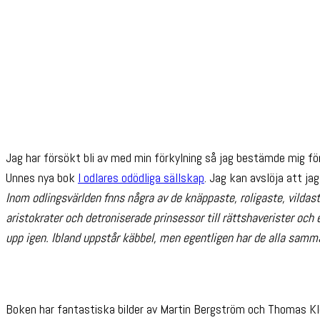
Jag har försökt bli av med min förkylning så jag bestämde mig fö
Unnes nya bok
I odlares odödliga sällskap
. Jag kan avslöja att jag
Inom odlingsvärlden fnns några av de knäppaste, roligaste, vilda
aristokrater och detroniserade prinsessor till rättshaverister och
upp igen. Ibland uppstår käbbel, men egentligen har de alla samm
Boken har fantastiska bilder av Martin Bergström och Thomas Kle