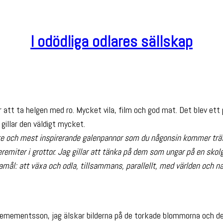
I odödliga odlares sällskap
r att ta helgen med ro. Mycket vila, film och god mat. Det blev e
 gillar den väldigt mycket.
ste och mest inspirerande galenpannor som du någonsin kommer träff
 eremiter i grottor. Jag gillar att tänka på dem som ungar på en sk
amål: att växa och odla, tillsammans, parallellt, med världen och 
mementsson, jag älskar bilderna på de torkade blommorna och de pre