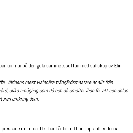
tt par timmar på den gula sammetssoffan med sällskap av Elin
a. Världens mest visionära trädgårdsmästare är allt från
olgård, olika smågäng som då och då smälter ihop för att sen delas
naturen omkring dem.
ssade rötterna. Det här får bil mitt boktips till er denna