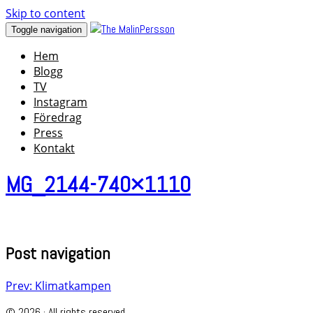
Skip to content
Toggle navigation
Hem
Blogg
TV
Instagram
Föredrag
Press
Kontakt
MG_2144-740×1110
Post navigation
Prev: Klimatkampen
© 2026 · All rights reserved