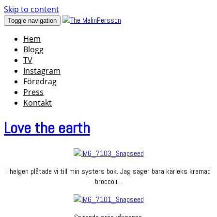
Skip to content
Toggle navigation
Hem
Blogg
TV
Instagram
Föredrag
Press
Kontakt
Love the earth
I helgen plåtade vi till min systers bok. Jag säger bara kärleks kramad
broccoli…