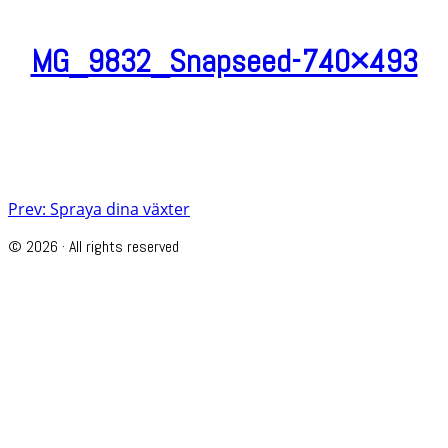
MG_9832_Snapseed-740×493
Post
Prev: Spraya dina växter
navigation
© 2026 · All rights reserved