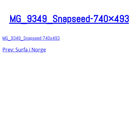
MG_9349_Snapseed-740×493
MG_9349_Snapseed-740x493
Post
Prev: Surfa i Norge
navigation