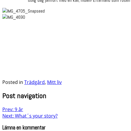
solig dag jämfört med en kall, mulen! Efterhand som rosen 
Posted in
Trädgård
,
Mitt liv
Post navigation
Prev: 9 år
Next: What´s your story?
Lämna en kommentar