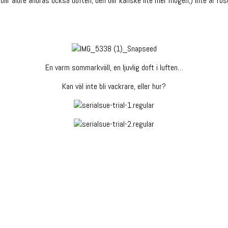
blir äldre ändras också doften, den blir kanske lite mer mogen;) Inte är ro
En varm sommarkväll, en ljuvlig doft i luften…
Kan väl inte bli vackrare, eller hur?