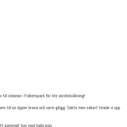
ll isbanan i Folketspark för lite skridskoåkning!
m till en öppen brasa och varm glögg. Sakta men säkert tinade vi upp
 ett gammalt hus med kalla golv….