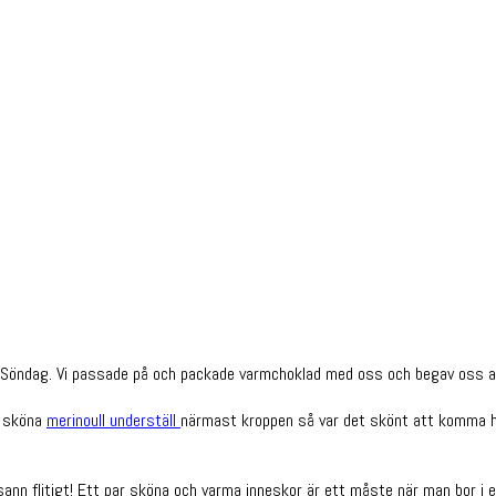
Söndag. Vi passade på och packade varmchoklad med oss och begav oss av ti
a sköna
merinoull underställ
närmast kroppen så var det skönt att komma he
nsann flitigt! Ett par sköna och varma inneskor är ett måste när man bor i