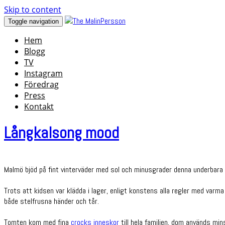
Skip to content
Toggle navigation
Hem
Blogg
TV
Instagram
Föredrag
Press
Kontakt
Långkalsong mood
Malmö bjöd på fint vinterväder med sol och minusgrader denna underbara 
Trots att kidsen var klädda i lager, enligt konstens alla regler med varm
både stelfrusna händer och tår.
Tomten kom med fina
crocks inneskor
till hela familjen, dom används mi