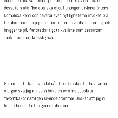
honungen alla vattenlösliga komponenter av örterna och
dessutom alla fina eteriska oljor. Honungen utvinner örtens
komplexa kemi och bevarar även nyttigheterna mycket bra.
De blommor som jag silar bort efter en vecka sparar jag och
brygger te på, fantastiskt gott kvällste som dessutom
funkar bra mot krasslig hals.
Nu har jag torkad lavendel så att det räcker för hela vintern! I
morgon ska jag minsann baka en av mina absoluta
favoritkakor nämligen lavendeldrömmar. Önskar att jag ni
kunde känna doften genom skärmen…