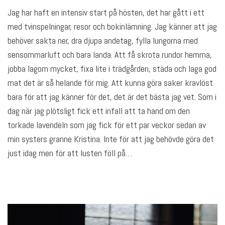
Jag har haft en intensiv start på hösten, det har gått i ett
med tvinspelningar, resor och bokinlämning. Jag känner att jag
behöver sakta ner, dra djupa andetag, fylla lungorna med
sensommarluft och bara landa. Att få skrota rundor hemma,
jobba lagom mycket, fixa lite i trädgården, städa och laga god
mat det är så helande för mig. Att kunna göra saker kravlöst
bara för att jag känner för det, det är det bästa jag vet. Som i
dag när jag plötsligt fick ett infall att ta hand om den
torkade lavendeln som jag fick för ett par veckor sedan av
min systers granne Kristina. Inte för att jag behövde göra det
just idag men för att lusten föll på…