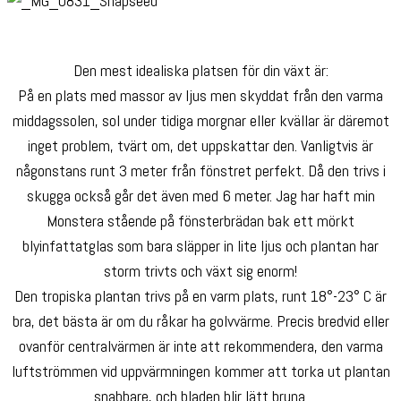
Den mest idealiska platsen för din växt är:
På en plats med massor av ljus men skyddat från den varma
middagssolen, sol under tidiga morgnar eller kvällar är däremot
inget problem, tvärt om, det uppskattar den. Vanligtvis är
någonstans runt 3 meter från fönstret perfekt. Då den trivs i
skugga också går det även med 6 meter. Jag har haft min
Monstera stående på fönsterbrädan bak ett mörkt
blyinfattatglas som bara släpper in lite ljus och plantan har
storm trivts och växt sig enorm!
Den tropiska plantan trivs på en varm plats, runt 18°-23° C är
bra, det bästa är om du råkar ha golvvärme. Precis bredvid eller
ovanför centralvärmen är inte att rekommendera, den varma
luftströmmen vid uppvärmningen kommer att torka ut plantan
snabbare, och bladen blir lätt bruna.