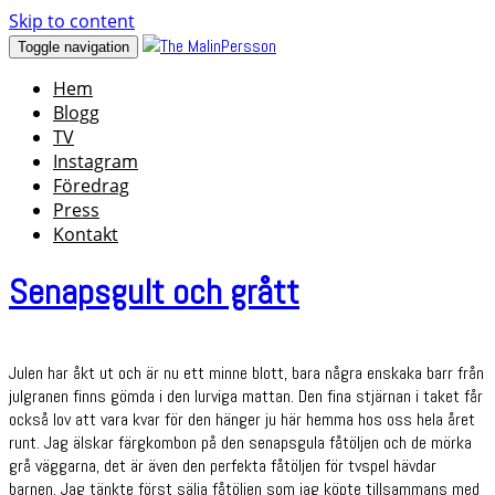
Skip to content
Toggle navigation
Hem
Blogg
TV
Instagram
Föredrag
Press
Kontakt
Senapsgult och grått
Julen har åkt ut och är nu ett minne blott, bara några enskaka barr från
julgranen finns gömda i den lurviga mattan. Den fina stjärnan i taket får
också lov att vara kvar för den hänger ju här hemma hos oss hela året
runt. Jag älskar färgkombon på den senapsgula fåtöljen och de mörka
grå väggarna, det är även den perfekta fåtöljen för tvspel hävdar
barnen. Jag tänkte först sälja fåtöljen som jag köpte tillsammans med