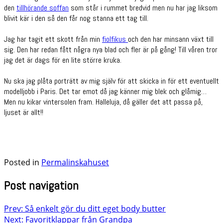
den
tillhörande soffan
som står i rummet bredvid men nu har jag liksom
blivit kär i den så den får nog stanna ett tag till.
Jag har tagit ett skott från min
fiolfikus
och den har minsann växt till
sig. Den har redan fått några nya blad och fler är på gång! Till våren tror
jag det är dags för en lite större kruka.
Nu ska jag plåta porträtt av mig själv för att skicka in för ett eventuellt
modelljobb i Paris. Det tar emot då jag känner mig blek och glåmig…
Men nu kikar vintersolen fram. Halleluja, då gäller det att passa på,
ljuset är allt!!
Posted in
Permalinskahuset
Post navigation
Prev: Så enkelt gör du ditt eget body butter
Next: Favoritklappar från Grandpa