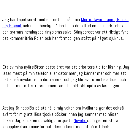
Jag har tapetserat med en restbit från min
Morris favorittapet, Golden
Lily Biscuit
och i den hemliga lådan finns det alltid en bit mörkt choklad
och syrrans hemlagade ringblomssalva. Sängbordet var ett riktigt fynd,
det kommer ifrån Polen och har förmodligen stått på något sjukhus.
Ett av mina nyårslöften detta året var att prioritera tid för läsning. Jag
läser mest på min telefon eller dator men jag känner mer och mer att
det är så mycket som distraherar och jag blir avbruten hela tiden och
det blir mer ett stressmoment än att faktiskt njuta av läsningen.
Att jag är hopplös på att hålla mig vaken om kvällarna gör det också
svårt för mig att läsa tjocka böcker innan jag somnar med näsan i
boken. Jag är däremot väldigt förtjust i
Novelix
som ger en stora
läsupplevelser i mini-format, dessa läser man ut på ett kick.