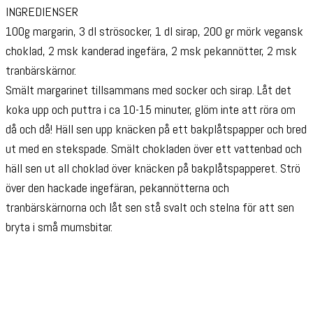
INGREDIENSER
100g margarin, 3 dl strösocker, 1 dl sirap, 200 gr mörk vegansk
choklad, 2 msk kanderad ingefära, 2 msk pekannötter, 2 msk
tranbärskärnor.
Smält margarinet tillsammans med socker och sirap. Låt det
koka upp och puttra i ca 10-15 minuter, glöm inte att röra om
då och då! Häll sen upp knäcken på ett bakplåtspapper och bred
ut med en stekspade. Smält chokladen över ett vattenbad och
häll sen ut all choklad över knäcken på bakplåtspapperet. Strö
över den hackade ingefäran, pekannötterna och
tranbärskärnorna och låt sen stå svalt och stelna för att sen
bryta i små mumsbitar.