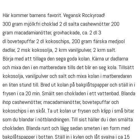
Här kommer barnens favorit. Vegansk Rockyroad!
300
gram
mjölkfri choklad
2
dl
salta cashewnötter
200
gram
macadamianötter, grovhackade, ca. 2 dl
3
dl
bovetepuffar
2
dl
kokoschips,
200
gram
färska medjool
dadlar, 2
msk
kokosolja,
2
krm
vaniljpulver,
2
krm
salt.
Börja med att tillaga den sega goda kolan. Kärna ur dadlarna
och mixa den i en matberedare tills det blir en seg kola. Tillsätt
kokosolja, vaniljpulver och salt och mixa kolan i matberedaren
en liten stund till. Bred ut kolan på bakplåtspapper och ställ in i
frysen i ca 20 min. Smält sen chokladen i ett vattenbad. Blanda
ihop cashewnötter, macadamianötter, bovetepuffar och
kokoschips i en skål. Ta ut kolan ur frysen och klipp i små bitar.
som du blandar i nötblandningen. Till sist häller du i den smälta
chokladen. Blanda runt och lägg sedan smeten i en form med
bakplåtspapper i botten. Ställ in i kylen och låt svalna i ca 15