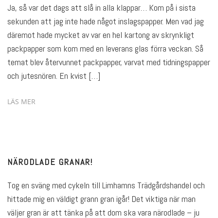
Ja, så var det dags att slå in alla klappar… Kom på i sista
sekunden att jag inte hade något inslagspapper. Men vad jag
däremot hade mycket av var en hel kartong av skrynkligt
packpapper som kom med en leverans glas förra veckan. Så
temat blev återvunnet packpapper, varvat med tidningspapper
och jutesnören. En kvist […]
LÄS MER
NÄRODLADE GRANAR!
Tog en sväng med cykeln till Limhamns Trädgårdshandel och
hittade mig en väldigt grann gran igår! Det viktiga när man
väljer gran är att tänka på att dom ska vara närodlade – ju