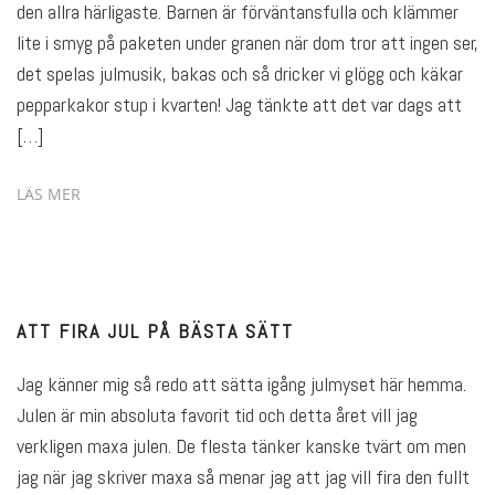
den allra härligaste. Barnen är förväntansfulla och klämmer
lite i smyg på paketen under granen när dom tror att ingen ser,
det spelas julmusik, bakas och så dricker vi glögg och käkar
pepparkakor stup i kvarten! Jag tänkte att det var dags att
[…]
LÄS MER
ATT FIRA JUL PÅ BÄSTA SÄTT
Jag känner mig så redo att sätta igång julmyset här hemma.
Julen är min absoluta favorit tid och detta året vill jag
verkligen maxa julen. De flesta tänker kanske tvärt om men
jag när jag skriver maxa så menar jag att jag vill fira den fullt