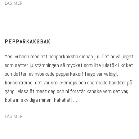
LÄS MER
PEPPARKAKSBAK
Yes, vi hann med ett pepparkaksbak innan jul. Det är väl inget
som sätter julstämningen så mycket som lite julstök i köket
och doften av nybakade pepparkakor! Tiago var väldigt
koncentrerad, det var smile-emojis och enarmade banditer på
gång.. Vissa åt mest deg och ni förstår kanske vem det var,
kolla in skyldiga minen, hahaha! […]
LÄS MER