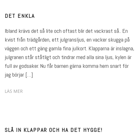
DET ENKLA
Ibland krävs det så lite och oftast blir det vackrast så.. En
kvist från trädgården, ett julgransljus, en vacker skugga på
väggen och ett gäng gamla fina julkort. Klapparna är inslagna,
julgranen står ståtligt och tindrar med alla sina ljus, kylen är
full av godsaker. Nu får barnen gärna komma hem snart för
jag börjar […]
LÄS MER
SLÅ IN KLAPPAR OCH HA DET HYGGE!