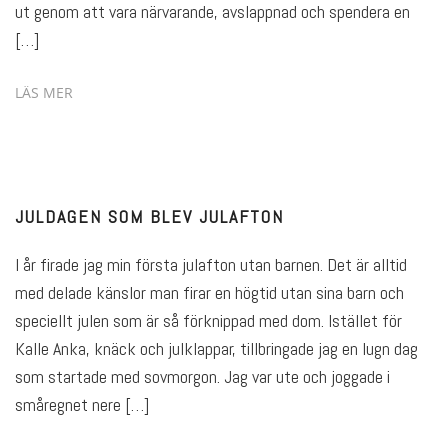
ut genom att vara närvarande, avslappnad och spendera en
[…]
LÄS MER
JULDAGEN SOM BLEV JULAFTON
I år firade jag min första julafton utan barnen. Det är alltid
med delade känslor man firar en högtid utan sina barn och
speciellt julen som är så förknippad med dom. Istället för
Kalle Anka, knäck och julklappar, tillbringade jag en lugn dag
som startade med sovmorgon. Jag var ute och joggade i
småregnet nere […]